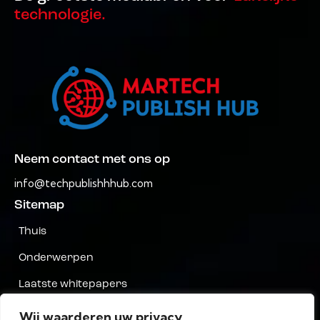
technologie.
Neem contact met ons op
info@techpublishhhub.com
Sitemap
Thuis
Onderwerpen
Laatste whitepapers
Bedrijven AZ
Wij waarderen uw privacy