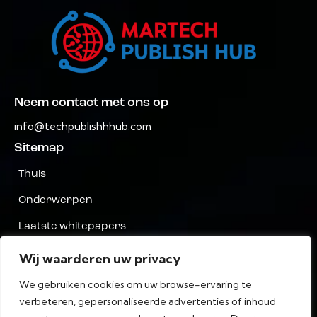
Neem contact met ons op
info@techpublishhhub.com
Sitemap
Thuis
Onderwerpen
Laatste whitepapers
Bedrijven AZ
Wij waarderen uw privacy
Neem contact met ons op
We gebruiken cookies om uw browse-ervaring te
verbeteren, gepersonaliseerde advertenties of inhoud
Privacy