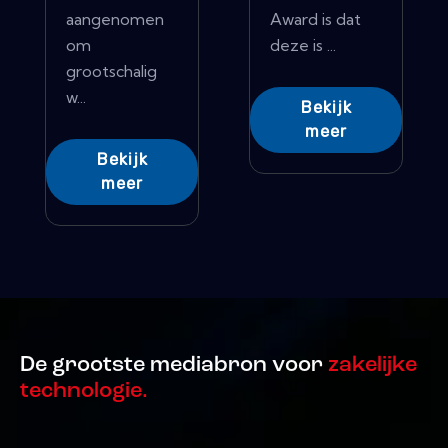
aangenomen
Award is dat
om
deze is ...
grootschalig
w...
Bekijk
meer
Bekijk
meer
De grootste mediabron voor
zakelijke
technologie.