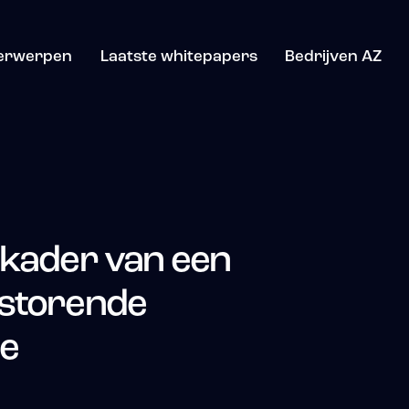
erwerpen
Laatste whitepapers
Bedrijven AZ
ekader van een
rstorende
ie