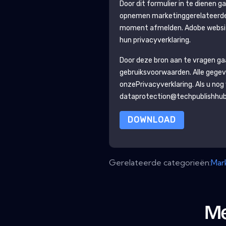
Door dit formulier in te dienen 
opnemen marketinggerelateerde e
moment afmelden.
Adobe
websi
hun privacyverklaring.
Door deze bron aan te vragen g
gebruiksvoorwaarden. Alle gegev
onze
Privacyverklaring
. Als u no
dataprotection@techpublishhu
DOWNLOAD
Gerelateerde categorieën:
Mar
Me