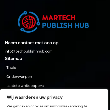
Neem contact met ons op
info@techpublishhhub.com
Sitemap
Thuis
Onderwerpen
Laatste whitepapers
Bedrijven AZ
Wij waarderen uw privacy
Neem contact met ons op
We gebruiken cookies om uw browse-ervaring te