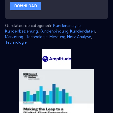
DOWNLOAD
Gerelateerde categorieën:
Kundenanalyse
,
Kundenbeziehung
,
Kundenbindung
,
Kundendaten
,
Marketing -Technologie
,
Messung
,
Netz Analyse
,
Technologie