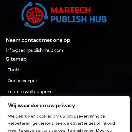
Neem contact met ons op
info@techpublishhhub.com
Sitemap
Thuis
Onderwerpen
Laatste whitepapers
Bedrijven AZ
Wij waarderen uw privacy
Neem contact met ons op
We gebruiken cookies om uw browse-ervaring te
verbeteren, gepersonaliseerde advertenties of inhoud
Privacy
weer te geven en ons verkeer te analyseren. Door op