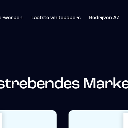
erwerpen
Laatste whitepapers
Bedrijven AZ
strebendes Marke