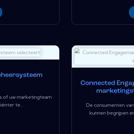
beheersysteem
Connected Engage
marketings
o's of uw marketingteam
iënter te...
De consumenten van
kunnen begrijpen e