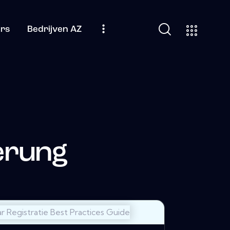
ers
Bedrijven AZ
erung