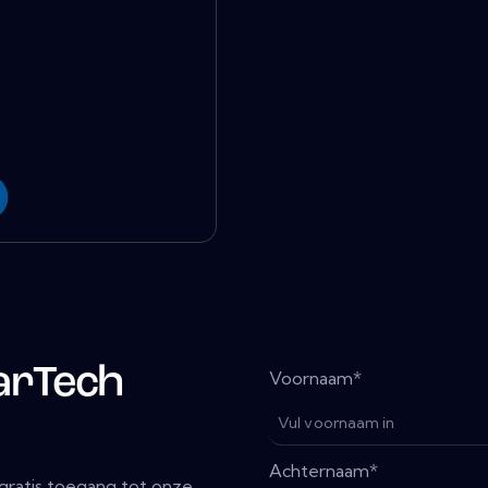
arTech
Voornaam
*
Achternaam
*
gratis toegang tot onze