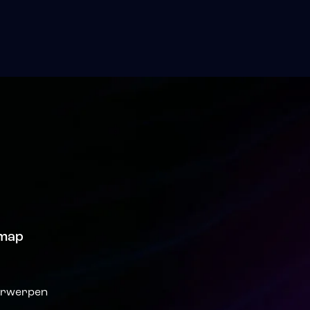
emap
s
rwerpen