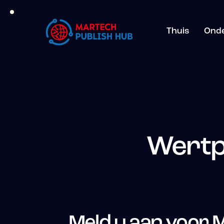
Thuis
Ond
Wertp
Meld u aan voor 