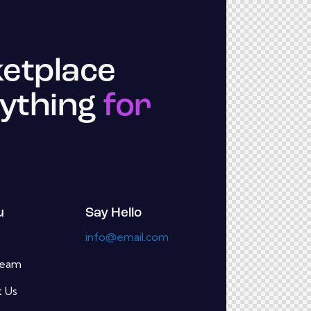
etplace
ything
for
u
Say Hello
e
info@email.com
Team
 Us