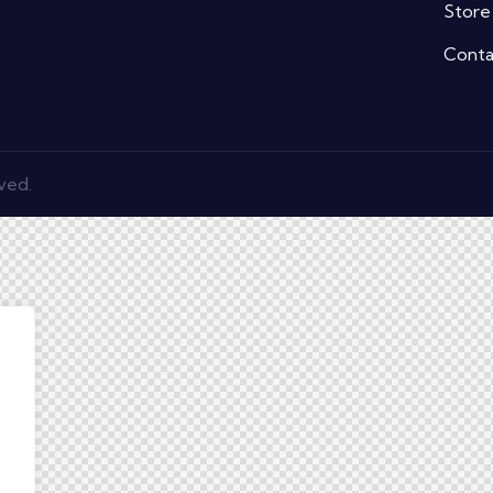
Store
Conta
rved.