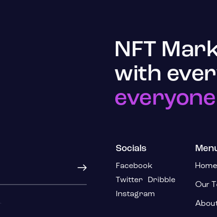
NFT Mark
with ever
everyone
Socials
Men
Hom
Facebook
Subscribe
Twitter
Dribble
Our 
Instagram
.
About