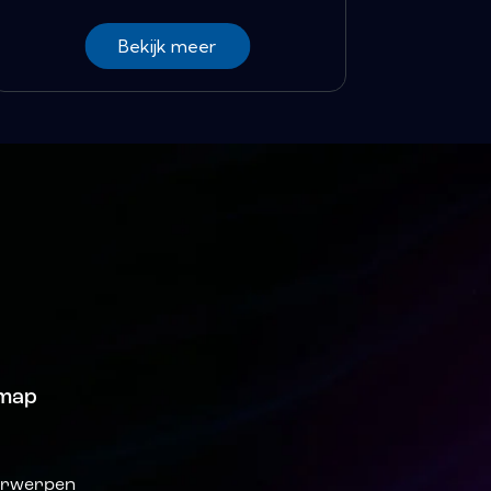
Bekijk meer
emap
s
rwerpen