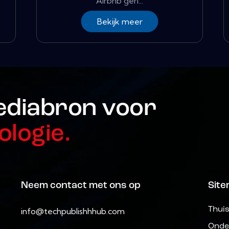
Airbnb geri...
Bekijk meer
ediabron voor
ologie.
Neem contact met ons op
Sit
Thui
info@techpublishhhub.com
Onde