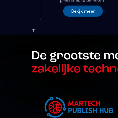
prestaties te bereiken?
Bekijk meer
T
De grootste m
zakelijke techn