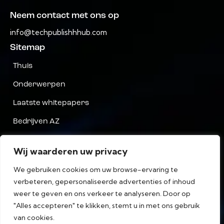
Neem contact met ons op
info@techpublishhhub.com
Sitemap
Thuis
Onderwerpen
Laatste whitepapers
Bedrijven AZ
Neem contact met ons op
Wij waarderen uw privacy
Privacy
We gebruiken cookies om uw browse-ervaring te
algemene voorwaarden
verbeteren, gepersonaliseerde advertenties of inhoud
weer te geven en ons verkeer te analyseren. Door op
"Alles accepteren" te klikken, stemt u in met ons gebruik
van cookies.