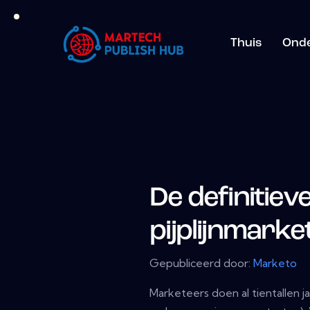
Thuis
Ond
De definitiev
pijplijnmarke
Gepubliceerd door:
Marketo
Marketeers doen al tientallen j