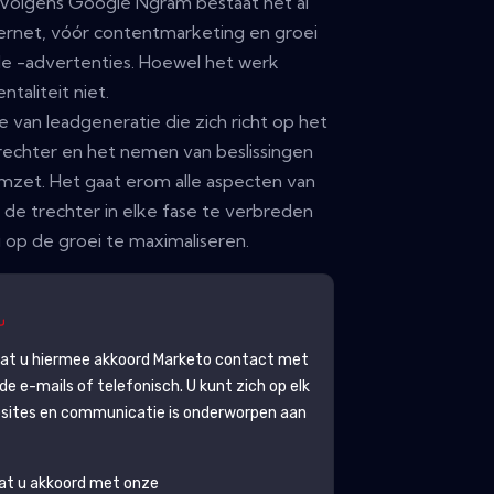
 Volgens Google Ngram bestaat het al
nternet, vóór contentmarketing en groei
e -advertenties. Hoewel het werk
ntaliteit niet.
ie van leadgeneratie die zich richt op het
trechter en het nemen van beslissingen
 omzet. Het gaat erom alle aspecten van
de trechter in elke fase te verbreden
 op de groei te maximaliseren.
gaat u hiermee akkoord
Marketo
contact met
 e-mails of telefonisch. U kunt zich op elk
ites en communicatie is onderworpen aan
aat u akkoord met onze