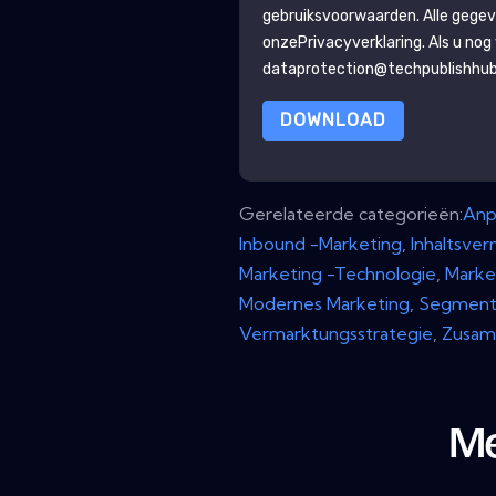
gebruiksvoorwaarden. Alle gegev
onze
Privacyverklaring
. Als u no
dataprotection@techpublishhu
DOWNLOAD
Gerelateerde categorieën:
Anp
Inbound -Marketing
,
Inhaltsve
Marketing -Technologie
,
Marke
Modernes Marketing
,
Segment
Vermarktungsstrategie
,
Zusam
Me