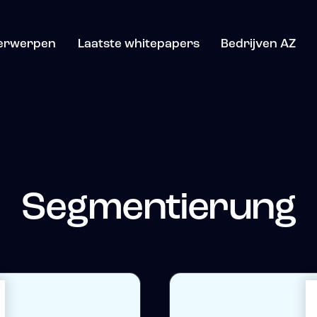
erwerpen
Laatste whitepapers
Bedrijven AZ
Segmentierung