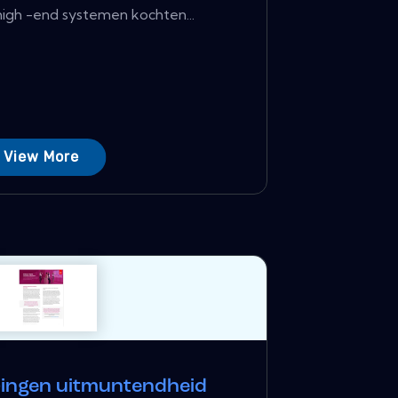
high -end systemen kochten...
View More
aringen uitmuntendheid