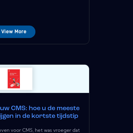
View More
uw CMS: hoe u de meeste
gen in de kortste tijdstip
hoven voor CMS, het was vroeger dat