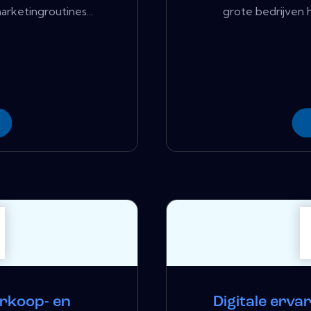
rketingroutines...
grote bedrijven 
rkoop- en
Digitale erv