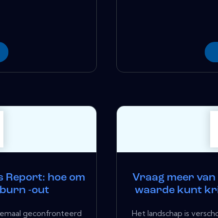
s Report: hoe om
Vraag meer van 
 burn -out
waarde kunt krij
allemaal geconfronteerd
Het landschap is versc