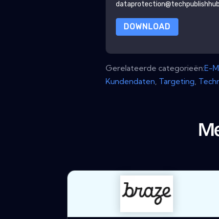
dataprotection@techpublishhu
DOWNLOAD
Gerelateerde categorieën:
E-M
Kundendaten
,
Targeting
,
Techn
Me