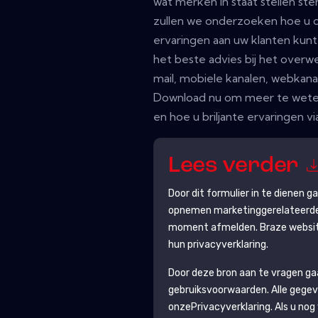
wat merken in staat stellen ste
zullen we onderzoeken hoe u 
ervaringen aan uw klanten kun
het beste advies bij het overw
mail, mobiele kanalen, webkan
Download nu om meer te wete
en hoe u briljante ervaringen vi
Lees verder
Door dit formulier in te dienen 
opnemen marketinggerelateerde e
moment afmelden.
Braze
websit
hun privacyverklaring.
Door deze bron aan te vragen g
gebruiksvoorwaarden. Alle gegev
onze
Privacyverklaring
. Als u no