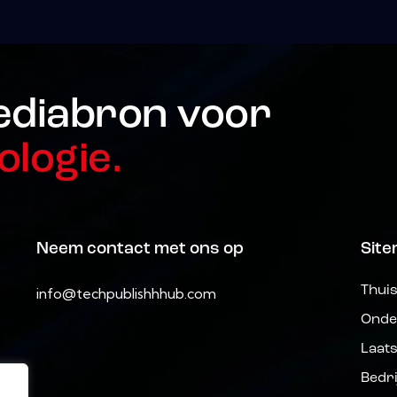
ediabron voor
ologie.
Neem contact met ons op
Sit
Thui
info@techpublishhhub.com
Onde
Laat
Bedr