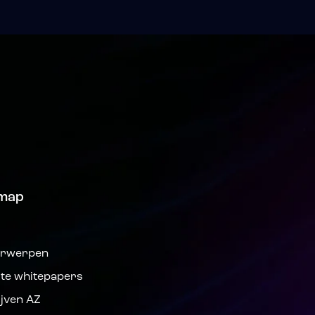
emap
s
rwerpen
ste whitepapers
ijven AZ