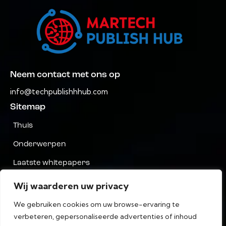
Neem contact met ons op
info@techpublishhhub.com
Sitemap
Thuis
Onderwerpen
Laatste whitepapers
Bedrijven AZ
Wij waarderen uw privacy
Neem contact met ons op
We gebruiken cookies om uw browse-ervaring te
verbeteren, gepersonaliseerde advertenties of inhoud
Privacy