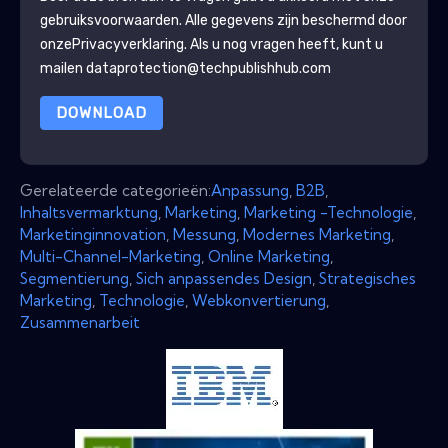
gebruiksvoorwaarden. Alle gegevens zijn beschermd door
onze
Privacyverklaring
. Als u nog vragen heeft, kunt u
mailen dataprotection@techpublishhub.com
DOWNLOAD
Gerelateerde categorieën:
Anpassung
,
B2B
,
Inhaltsvermarktung
,
Marketing
,
Marketing -Technologie
,
Marketinginnovation
,
Messung
,
Modernes Marketing
,
Multi-Channel-Marketing
,
Online Marketing
,
Segmentierung
,
Sich anpassendes Design
,
Strategisches
Marketing
,
Technologie
,
Webkonvertierung
,
Zusammenarbeit