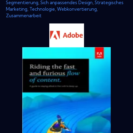
Segmentierung
,
Sich anpassendes Design
,
Strategisches
Marketing
,
Technologie
,
Webkonvertierung
,
Zusammenarbeit