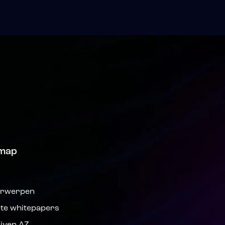
emap
s
rwerpen
ste whitepapers