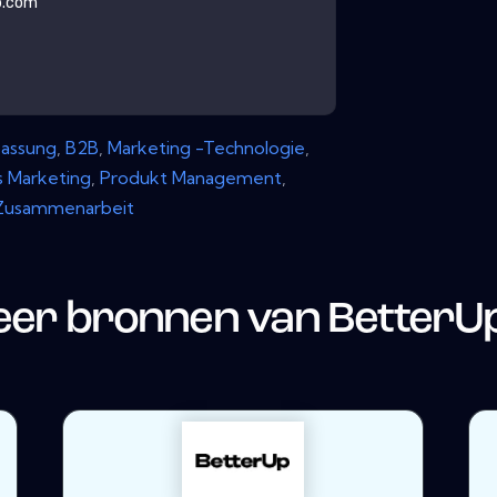
b.com
assung
,
B2B
,
Marketing -Technologie
,
 Marketing
,
Produkt Management
,
Zusammenarbeit
er bronnen van
BetterU