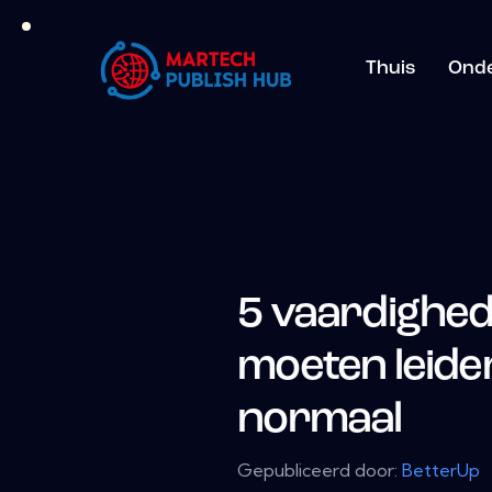
Thuis
Ond
5 vaardighe
moeten leide
normaal
Gepubliceerd door:
BetterUp