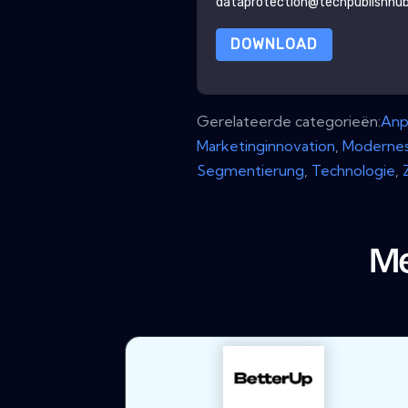
dataprotection@techpublishhu
DOWNLOAD
Gerelateerde categorieën:
Anp
Marketinginnovation
,
Modernes
Segmentierung
,
Technologie
,
Me