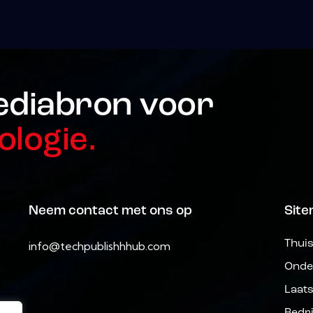
ediabron voor
ologie.
Neem contact met ons op
Sit
Thui
info@techpublishhhub.com
Onde
Laat