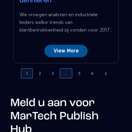
definiëren
We vroegen analisten en industriële
leiders welke trends van
klantbetrokkenheid zij vonden voor 2017...
View More
1
2
3
…
5
6
Meld u aan voor
MarTech Publish
Hub