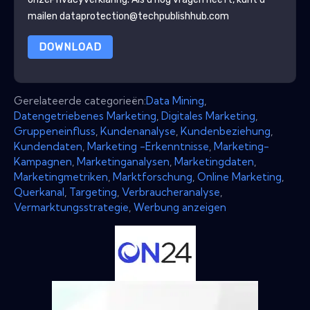
mailen dataprotection@techpublishhub.com
DOWNLOAD
Gerelateerde categorieën:
Data Mining
,
Datengetriebenes Marketing
,
Digitales Marketing
,
Gruppeneinfluss
,
Kundenanalyse
,
Kundenbeziehung
,
Kundendaten
,
Marketing -Erkenntnisse
,
Marketing-
Kampagnen
,
Marketinganalysen
,
Marketingdaten
,
Marketingmetriken
,
Marktforschung
,
Online Marketing
,
Querkanal
,
Targeting
,
Verbraucheranalyse
,
Vermarktungsstrategie
,
Werbung anzeigen