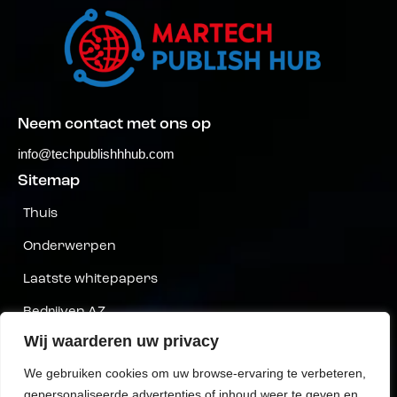
Neem contact met ons op
info@techpublishhhub.com
Sitemap
Thuis
Onderwerpen
Laatste whitepapers
Bedrijven AZ
Wij waarderen uw privacy
Neem contact met ons op
We gebruiken cookies om uw browse-ervaring te verbeteren,
Privacy
gepersonaliseerde advertenties of inhoud weer te geven en