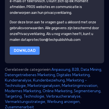
e-mails of telefonisch. U kunt zich op elk moment
afmelden.
PROS
websites en communicatie is
onderworpen aan hun privacyverklaring.
Door deze bron aan te vragen gaat u akkoord met onze
gebruiksvoorwaarden. Alle gegevens zijn beschermd door
onze
Privacyverklaring
. Als u nog vragen heeft, kunt u
mailen dataprotection@techpublishhub.com
DOWNLOAD
Gerelateerde categorieën:
Anpassung
,
B2B
,
Data Mining
,
Datengetriebenes Marketing
,
Digitales Marketing
,
Kundenanalyse
,
Kundenbeziehung
,
Marketing -
Technologie
,
Marketinganalysen
,
Marketinginnovation
,
Modernes Marketing
,
Online Marketing
,
Segmentierung
,
Targeting
,
Technologie
,
Verbraucheranalyse
,
Vermarktungsstrategie
,
Werbung anzeigen
,
Zusammenarbeit