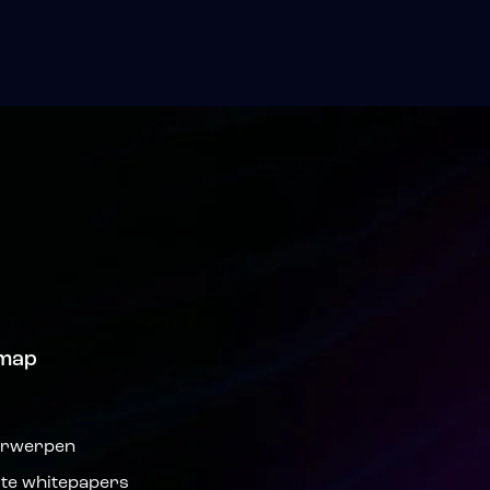
emap
s
rwerpen
ste whitepapers