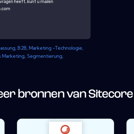
g vragen heeft, kunt u mailen
b.com
assung
,
B2B
,
Marketing -Technologie
,
 Marketing
,
Segmentierung
,
er bronnen van
Sitecore