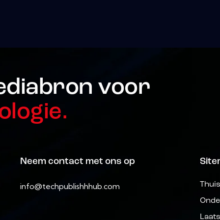
ediabron voor
ologie.
Neem contact met ons op
Sit
Thui
info@techpublishhhub.com
Onde
Laat