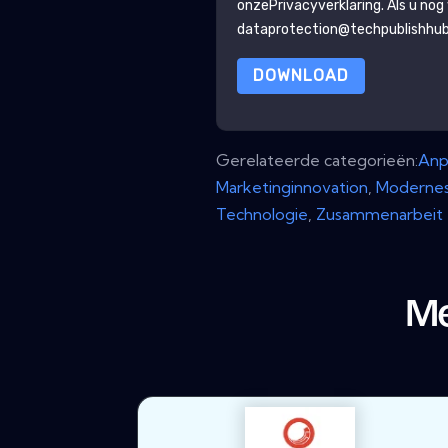
onze
Privacyverklaring
. Als u no
dataprotection@techpublishhu
DOWNLOAD
Gerelateerde categorieën:
Anp
Marketinginnovation
,
Modernes
Technologie
,
Zusammenarbeit
Me