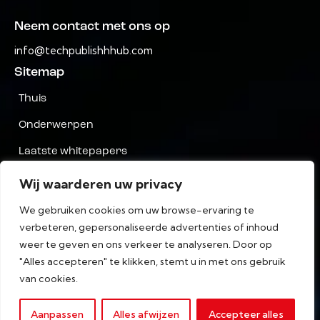
Neem contact met ons op
info@techpublishhhub.com
Sitemap
Thuis
Onderwerpen
Laatste whitepapers
Bedrijven AZ
Wij waarderen uw privacy
Neem contact met ons op
We gebruiken cookies om uw browse-ervaring te
verbeteren, gepersonaliseerde advertenties of inhoud
Privacy
weer te geven en ons verkeer te analyseren. Door op
algemene voorwaarden
"Alles accepteren" te klikken, stemt u in met ons gebruik
van cookies.
Aanpassen
Alles afwijzen
Accepteer alles