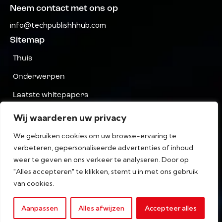
Neem contact met ons op
info@techpublishhhub.com
Sitemap
Thuis
Onderwerpen
Laatste whitepapers
Bedrijven AZ
Wij waarderen uw privacy
Neem contact met ons op
We gebruiken cookies om uw browse-ervaring te
verbeteren, gepersonaliseerde advertenties of inhoud
Privacy
weer te geven en ons verkeer te analyseren. Door op
algemene voorwaarden
"Alles accepteren" te klikken, stemt u in met ons gebruik
van cookies.
Aanpassen
Alles afwijzen
Accepteer alles
MarTech Publish Hub © Alle rechten voorbehouden.