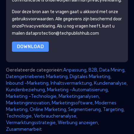
communicatie is onderworpen aan hun privacyverklaring.
Door deze bron aan te vragen gaat u akkoord met onze
gebruiksvoorwaarden. Alle gegevens zijn beschermd door
onze
Privacyverklaring
. Als u nog vragen heeft, kunt u
mailen dataprotection@techpublishhub.com
DOWNLOAD
Gerelateerde categorieën:
Anpassung
,
B2B
,
Data Mining
,
Datengetriebenes Marketing
,
Digitales Marketing
,
Inbound -Marketing
,
Inhaltsvermarktung
,
Kundenanalyse
,
Kundenbeziehung
,
Marketing -Automatisierung
,
Marketing -Technologie
,
Marketinganalysen
,
Marketinginnovation
,
Marketingsoftware
,
Modernes
Marketing
,
Online Marketing
,
Segmentierung
,
Targeting
,
Technologie
,
Verbraucheranalyse
,
Vermarktungsstrategie
,
Werbung anzeigen
,
Zusammenarbeit