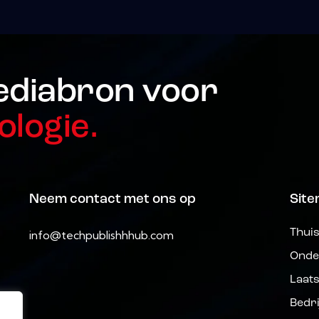
ediabron voor
ologie.
Neem contact met ons op
Sit
Thui
info@techpublishhhub.com
Onde
Laat
Bedr