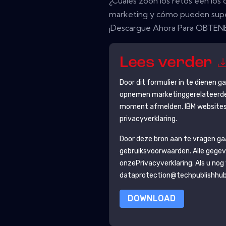
¿Cuáles zoon los retos een los 
marketing y cómo pueden supe
¡Descargue Ahora Para OBTENE
Lees verder
Door dit formulier in te dienen 
opnemen marketinggerelateerde e
moment afmelden.
IBM
websites
privacyverklaring.
Door deze bron aan te vragen g
gebruiksvoorwaarden. Alle gegev
onze
Privacyverklaring
. Als u no
dataprotection@techpublishhu
DOWNLOAD