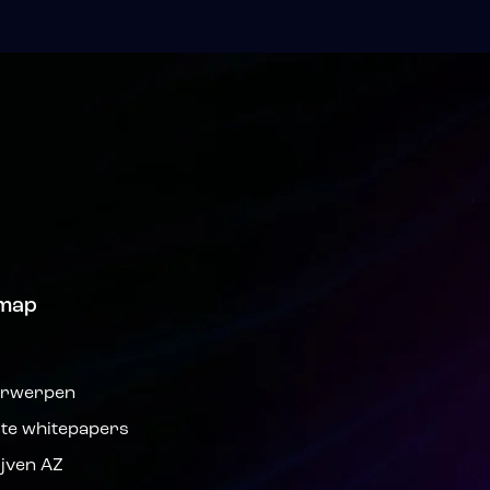
emap
s
rwerpen
ste whitepapers
ijven AZ