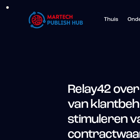
Thuis
Ond
Relay42 over
van klantbeh
stimuleren v
contractwaa