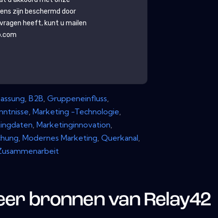
ens zijn beschermd door
g vragen heeft, kunt u mailen
b.com
assung
,
B2B
,
Gruppeneinfluss
,
nntnisse
,
Marketing -Technologie
,
ingdaten
,
Marketinginnovation
,
chung
,
Modernes Marketing
,
Querkanal
,
Zusammenarbeit
er bronnen van
Relay42