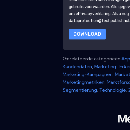
gebruiksvoorwaarden. Alle gegev
onze
Privacyverklaring
. Als u no
dataprotection@techpublishhu
DOWNLOAD
Gerelateerde categorieën:
Anp
Kundendaten
,
Marketing -Erke
Marketing-Kampagnen
,
Market
Marketingmetriken
,
Marktfors
Segmentierung
,
Technologie
,
Me