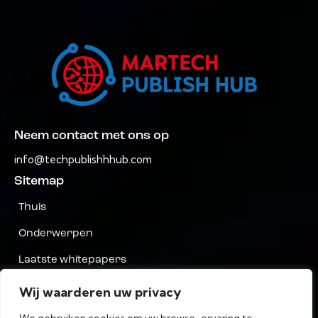
Neem contact met ons op
info@techpublishhhub.com
Sitemap
Thuis
Onderwerpen
Laatste whitepapers
Bedrijven AZ
Wij waarderen uw privacy
Neem contact met ons op